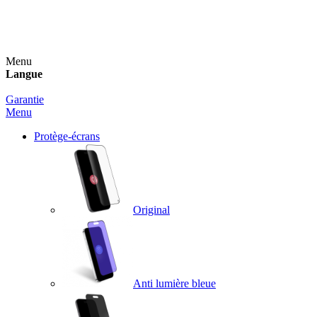
Un spray nettoyant OFFERT pour toute commande
supérieure à 60€ !
Menu
Langue
Garantie
Menu
Protège-écrans
Original
Anti lumière bleue