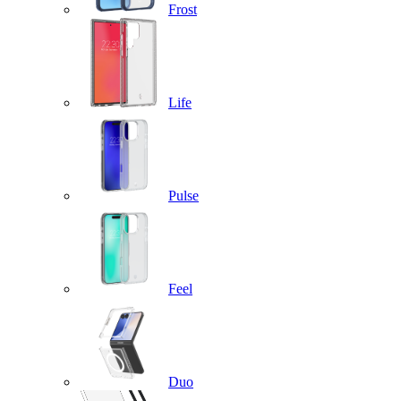
Frost
Life
Pulse
Feel
Duo