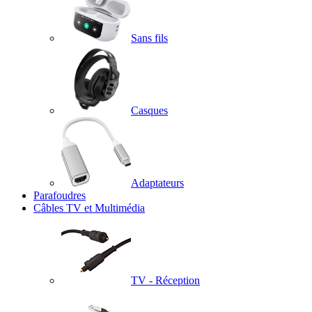
Sans fils
Casques
Adaptateurs
Parafoudres
Câbles TV et Multimédia
TV - Réception