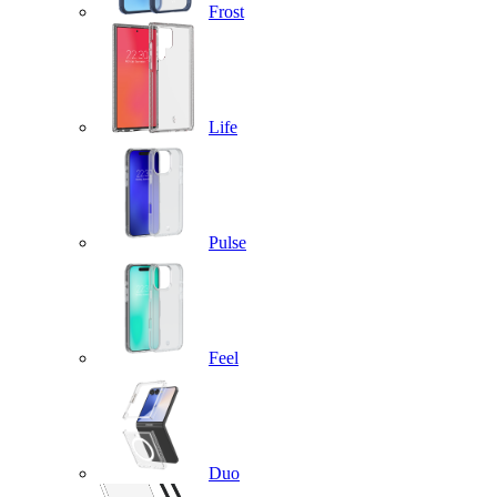
Frost
Life
Pulse
Feel
Duo