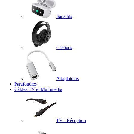
Sans fils
Casques
Adaptateurs
Parafoudres
Câbles TV et Multimédia
TV - Réception