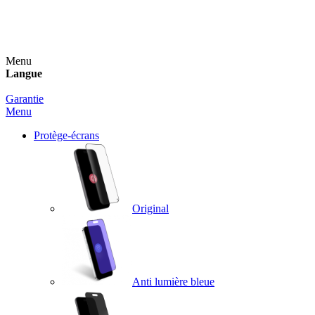
Un spray nettoyant OFFERT pour toute commande
supérieure à 60€ !
Menu
Langue
Garantie
Menu
Protège-écrans
Original
Anti lumière bleue