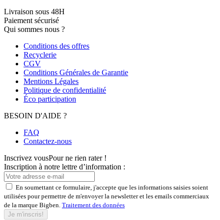
Livraison sous 48H
Paiement sécurisé
Qui sommes nous ?
Conditions des offres
Recyclerie
CGV
Conditions Générales de Garantie
Mentions Légales
Politique de confidentialité
Éco participation
BESOIN D'AIDE ?
FAQ
Contactez-nous
Inscrivez vous
Pour ne rien rater !
Inscription à notre lettre d’information :
En soumettant ce formulaire, j'accepte que les informations saisies soient
utilisées pour permettre de m'envoyer la newsletter et les emails commerciaux
de la marque Bigben.
Traitement des données
Je m'inscris!