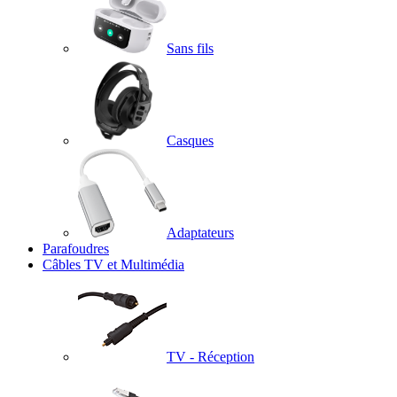
Sans fils
Casques
Adaptateurs
Parafoudres
Câbles TV et Multimédia
TV - Réception