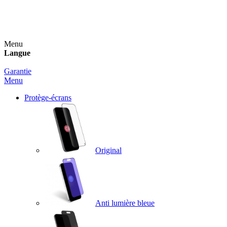
Un spray nettoyant OFFERT pour toute commande
supérieure à 60€ !
Menu
Langue
Garantie
Menu
Protège-écrans
Original
Anti lumière bleue