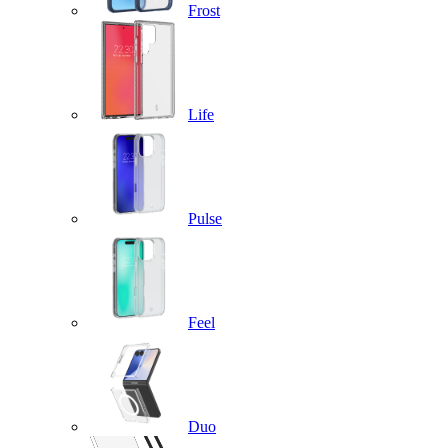
Frost
Life
Pulse
Feel
Duo