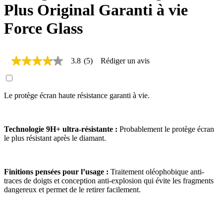
Plus Original Garanti à vie
Force Glass
3.8
(5)
Rédiger un avis
3.8
étoiles
sur
5,
Le protège écran haute résistance garanti à vie.
valeur
de
la
note
moyenne.
Technologie 9H+ ultra-résistante :
Probablement le protège écran
Read
le plus résistant après le diamant.
5
Reviews.
Lien
sur
Finitions pensées pour l’usage :
Traitement oléophobique anti-
la
traces de doigts et conception anti-explosion qui évite les fragments
même
dangereux et permet de le retirer facilement.
page.