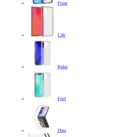
Frost
Life
Pulse
Feel
Duo