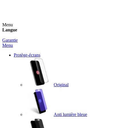
Un spray nettoyant OFFERT pour toute commande
supérieure à 60€ !
Menu
Langue
Garantie
Menu
Protège-écrans
Original
Anti lumière bleue