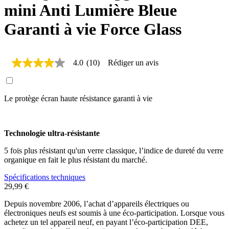
mini Anti Lumière Bleue
Garanti à vie Force Glass
4.0
(10)
Rédiger un avis
4.0
étoiles
sur
5,
Le protège écran haute résistance garanti à vie
valeur
de
la
note
moyenne.
Technologie ultra-résistante
Read
10
5 fois plus résistant qu'un verre classique, l’indice de dureté du verre
Reviews.
organique en fait le plus résistant du marché.
Lien
sur
Spécifications techniques
la
29,99 €
même
page.
Depuis novembre 2006, l’achat d’appareils électriques ou
électroniques neufs est soumis à une éco-participation. Lorsque vous
achetez un tel appareil neuf, en payant l’éco-participation DEE,