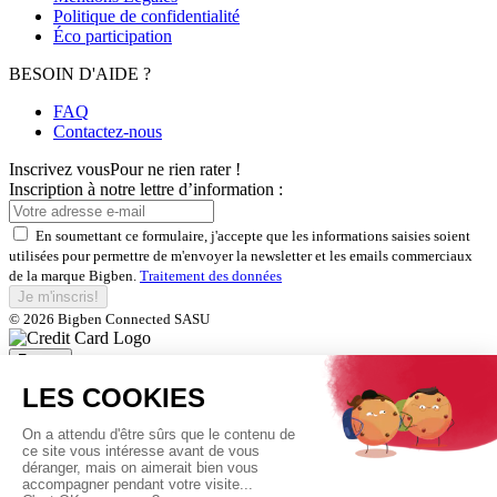
Politique de confidentialité
Éco participation
BESOIN D'AIDE ?
FAQ
Contactez-nous
Inscrivez vous
Pour ne rien rater !
Inscription à notre lettre d’information :
En soumettant ce formulaire, j'accepte que les informations saisies soient
utilisées pour permettre de m'envoyer la newsletter et les emails commerciaux
de la marque Bigben.
Traitement des données
Je m'inscris!
© 2026 Bigben Connected SASU
Fermer
Inscrivez-vous et bénéficiez de
nos offres exclusives