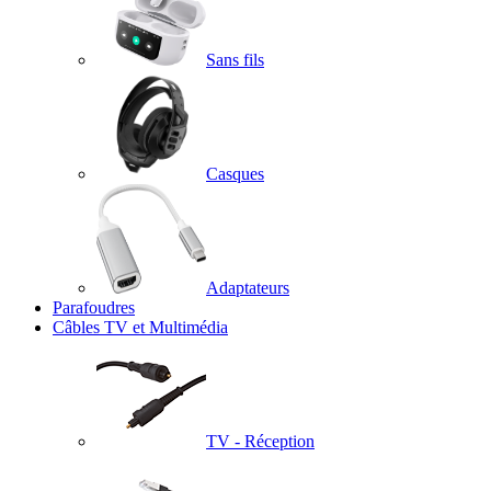
Sans fils
Casques
Adaptateurs
Parafoudres
Câbles TV et Multimédia
TV - Réception