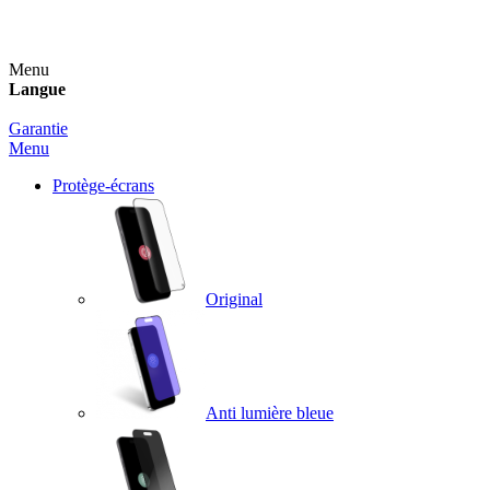
Un spray nettoyant OFFERT pour toute commande sup
Menu
Langue
Garantie
Menu
Protège-écrans
Original
Anti lumière bleue