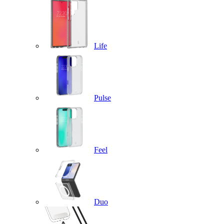
Life
Pulse
Feel
Duo