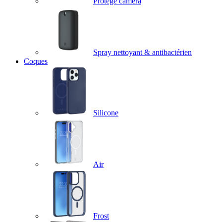
Protège caméra
Spray nettoyant & antibactérien
Coques
Silicone
Air
Frost