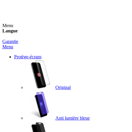
Un spray nettoyant OFFERT pour toute commande
supérieure à 60€ !
Menu
Langue
Garantie
Menu
Protège-écrans
Original
Anti lumière bleue