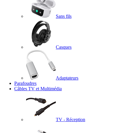
Sans fils
Casques
Adaptateurs
Parafoudres
Câbles TV et Multimédia
TV - Réception