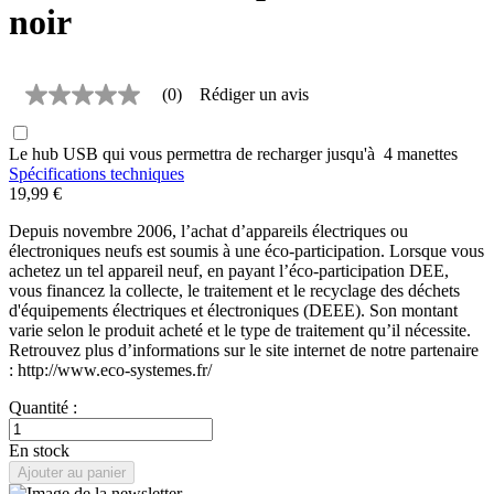
noir
(0)
Rédiger un avis
Aucune
valeur
de
Le hub USB qui vous permettra de recharger jusqu'à 4 manettes
notation
Lien
Spécifications techniques
sur
19,99 €
la
même
Depuis novembre 2006, l’achat d’appareils électriques ou
page.
électroniques neufs est soumis à une éco-participation. Lorsque vous
achetez un tel appareil neuf, en payant l’éco-participation DEE,
vous financez la collecte, le traitement et le recyclage des déchets
d'équipements électriques et électroniques (DEEE). Son montant
varie selon le produit acheté et le type de traitement qu’il nécessite.
Retrouvez plus d’informations sur le site internet de notre partenaire
: http://www.eco-systemes.fr/
Quantité :
En stock
Ajouter au panier