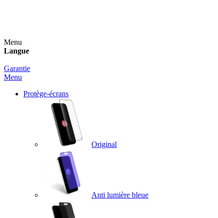
Un spray nettoyant OFFERT pour toute commande
supérieure à 60€ !
Menu
Langue
Garantie
Menu
Protège-écrans
Original
Anti lumière bleue