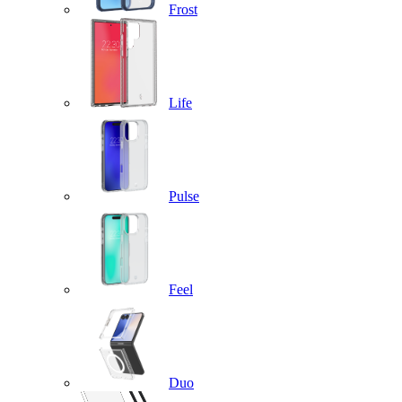
Frost
Life
Pulse
Feel
Duo