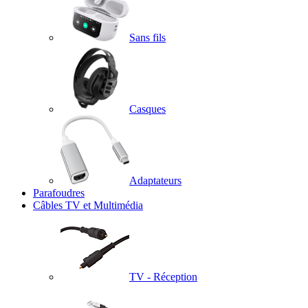
Sans fils
Casques
Adaptateurs
Parafoudres
Câbles TV et Multimédia
TV - Réception