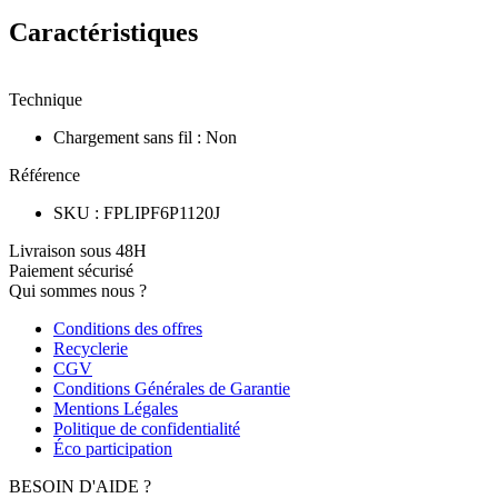
Caractéristiques
Technique
Chargement sans fil
:
Non
Référence
SKU
:
FPLIPF6P1120J
Livraison sous 48H
Paiement sécurisé
Qui sommes nous ?
Conditions des offres
Recyclerie
CGV
Conditions Générales de Garantie
Mentions Légales
Politique de confidentialité
Éco participation
BESOIN D'AIDE ?