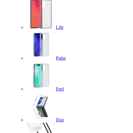
Life
Pulse
Feel
Duo