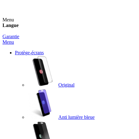
Un spray nettoyant OFFERT pour toute commande sup
Menu
Langue
Garantie
Menu
Protège-écrans
Original
Anti lumière bleue