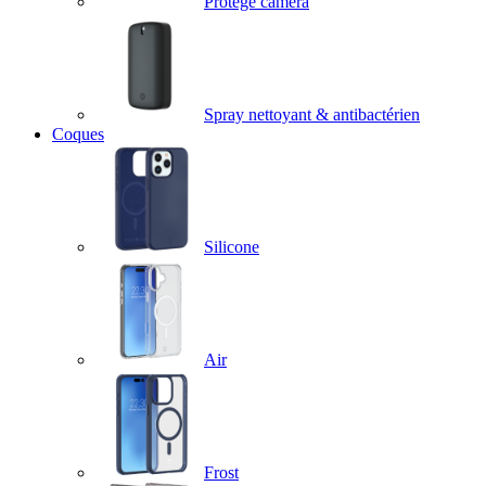
Protège caméra
Spray nettoyant & antibactérien
Coques
Silicone
Air
Frost