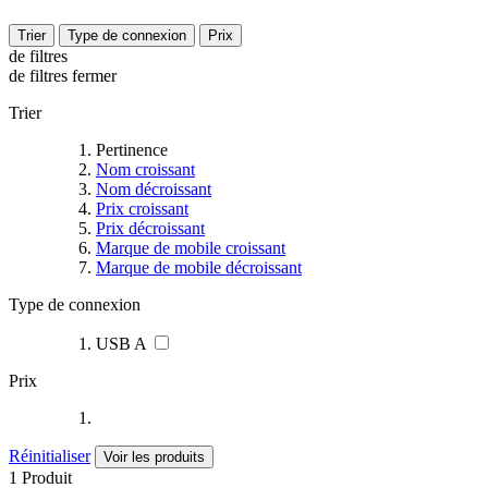
Trier
Type de connexion
Prix
de filtres
de filtres
fermer
Trier
Pertinence
Nom croissant
Nom décroissant
Prix croissant
Prix décroissant
Marque de mobile croissant
Marque de mobile décroissant
Type de connexion
USB A
Prix
Réinitialiser
Voir les produits
1 Produit