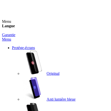
Un spray nettoyant OFFERT pour toute commande
supérieure à 60€ !
Menu
Langue
Garantie
Menu
Protège-écrans
Original
Anti lumière bleue