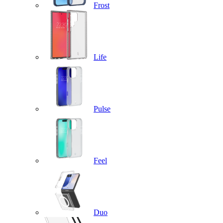
Frost
Life
Pulse
Feel
Duo