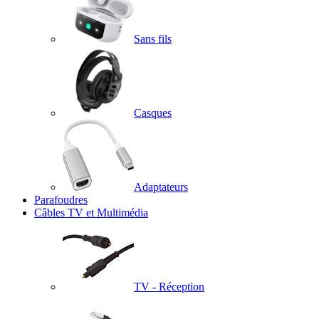
Sans fils
Casques
Adaptateurs
Parafoudres
Câbles TV et Multimédia
TV - Réception