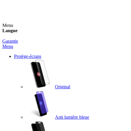
Un spray nettoyant OFFERT pour toute commande
supérieure à 60€ !
Menu
Langue
Garantie
Menu
Protège-écrans
Original
Anti lumière bleue