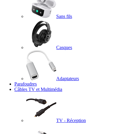
Sans fils
Casques
Adaptateurs
Parafoudres
Câbles TV et Multimédia
TV - Réception