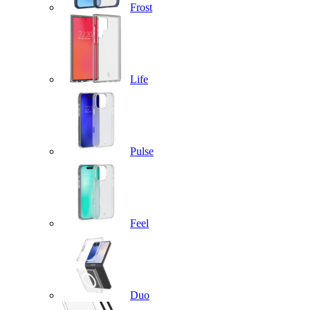
Frost
Life
Pulse
Feel
Duo