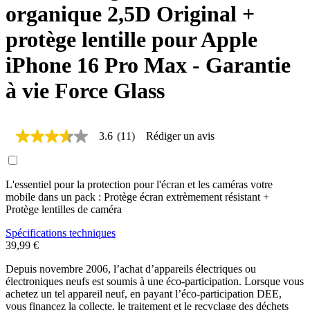
organique 2,5D Original +
protège lentille pour Apple
iPhone 16 Pro Max - Garantie
à vie Force Glass
3.6
(11)
Rédiger un avis
3.6
étoiles
sur
5,
L'essentiel pour la protection pour l'écran et les caméras votre
valeur
de
mobile dans un pack : Protège écran extrèmement résistant +
la
Protège lentilles de caméra
note
moyenne.
Spécifications techniques
Read
39,99 €
11
Reviews.
Depuis novembre 2006, l’achat d’appareils électriques ou
Lien
électroniques neufs est soumis à une éco-participation. Lorsque vous
sur
achetez un tel appareil neuf, en payant l’éco-participation DEE,
la
vous financez la collecte, le traitement et le recyclage des déchets
même