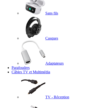
Sans fils
Casques
Adaptateurs
Parafoudres
Câbles TV et Multimédia
TV - Réception