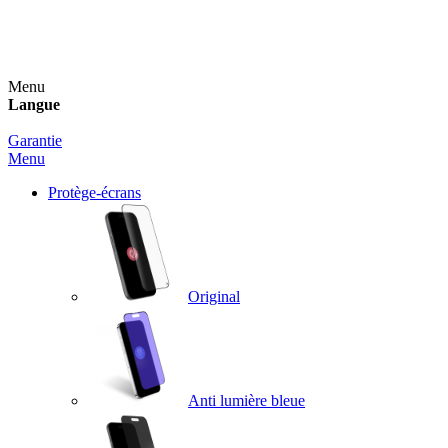
Un spray nettoyant OFFERT pour toute commande
supérieure à 60€ !
Menu
Langue
Garantie
Menu
Protège-écrans
Original
Anti lumière bleue