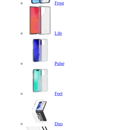
Frost
Life
Pulse
Feel
Duo