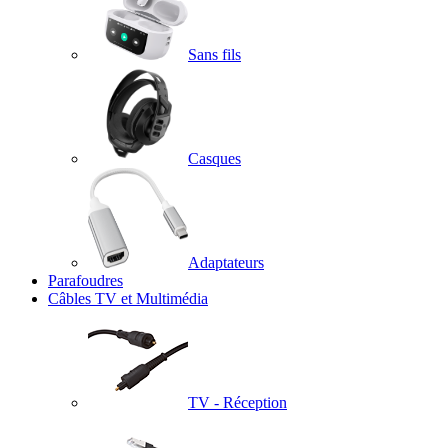
Sans fils
Casques
Adaptateurs
Parafoudres
Câbles TV et Multimédia
TV - Réception