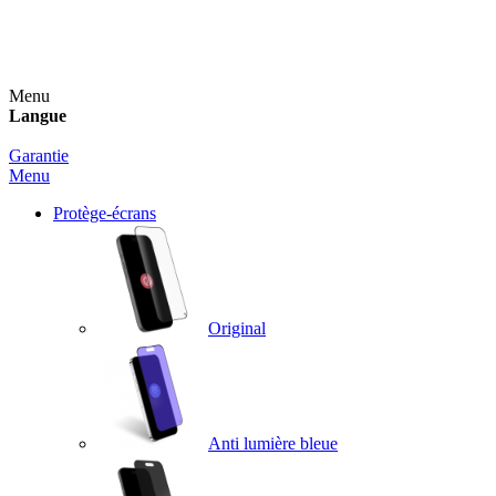
Un spray nettoyant OFFERT pour toute commande
supérieure à 60€ !
Menu
Langue
Garantie
Menu
Protège-écrans
Original
Anti lumière bleue