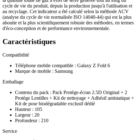
la quantité totale de gaz à effet de serre générée tout au long du
cycle de vie du produit, depuis la production jusqu'à l'utilisation et
au recyclage. Cet indicateur a été calculé selon la méthode ACV
(analyse du cycle de vie normalisée ISO 14040-44) qui est la plus
aboutie et la plus scientifiquement robuste des méthodes, en termes
d'éco-conception et de performance environnementale.
Caractéristiques
Compatibilité
Téléphone mobile compatible
:
Galaxy Z Fold 6
Marque de mobile
:
Samsung
Emballage
Contenu du pack
:
Pack Protège-écran 2.5D Original + 2
Protège Lentilles + Kit de nettoyage + Adhésif antistatique +
Kit de pose biodégradable exclusif dédié
Hauteur
:
105
Largeur
:
20
Profondeur
:
210
Service