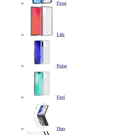
Frost
Life
Pulse
Feel
Duo