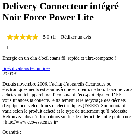
Delivery Connecteur intégré
Noir Force Power Lite
5.0
(1)
Rédiger un avis
5.0
étoiles
sur
5,
Energie en un clin d'oeil : sans fil, rapide et ultra-compacte !
valeur
de
la
Spécifications techniques
note
29,99 €
moyenne.
Read
Depuis novembre 2006, l’achat d’appareils électriques ou
a
électroniques neufs est soumis à une éco-participation. Lorsque vous
Review.
achetez un tel appareil neuf, en payant l’éco-participation DEE,
Lien
vous financez la collecte, le traitement et le recyclage des déchets
sur
d'équipements électriques et électroniques (DEEE). Son montant
la
varie selon le produit acheté et le type de traitement qu’il nécessite.
même
page.
Retrouvez plus d’informations sur le site internet de notre partenaire
: http://www.eco-systemes.fr/
Quantité :