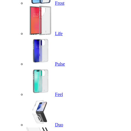
Frost
Life
Pulse
Feel
Duo