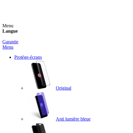
Un spray nettoyant OFFERT pour toute commande
supérieure à 60€ !
Menu
Langue
Garantie
Menu
Protège-écrans
Original
Anti lumière bleue