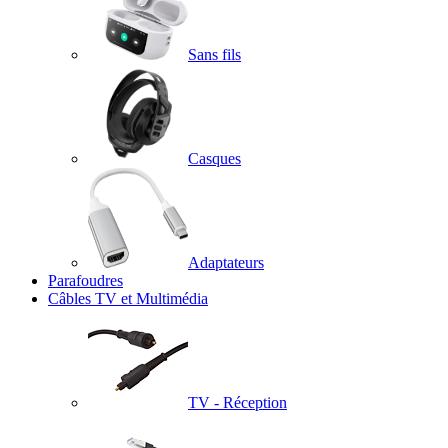
Sans fils
Casques
Adaptateurs
Parafoudres
Câbles TV et Multimédia
TV - Réception