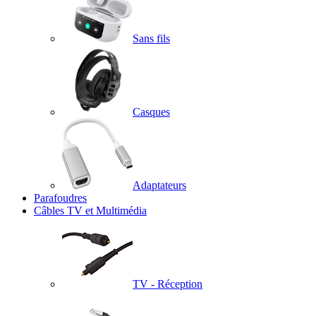
Sans fils
Casques
Adaptateurs
Parafoudres
Câbles TV et Multimédia
TV - Réception