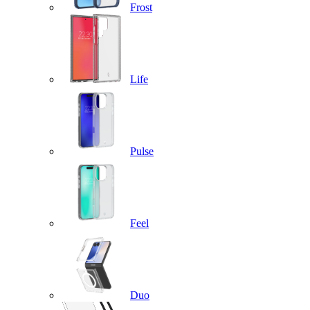
Frost
Life
Pulse
Feel
Duo