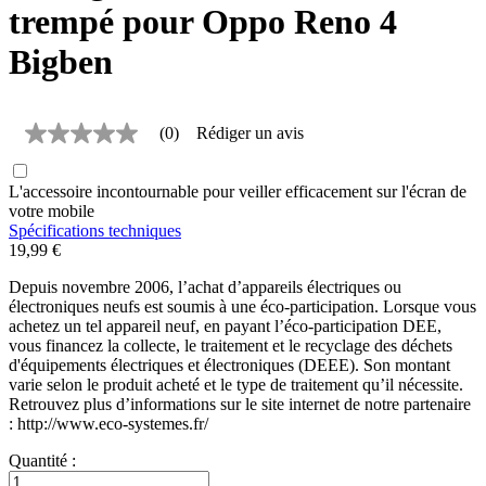
trempé pour Oppo Reno 4
Bigben
(0)
Rédiger un avis
Aucune
valeur
de
L'accessoire incontournable pour veiller efficacement sur l'écran de
notation
Lien
votre mobile
sur
Spécifications techniques
la
19,99 €
même
page.
Depuis novembre 2006, l’achat d’appareils électriques ou
électroniques neufs est soumis à une éco-participation. Lorsque vous
achetez un tel appareil neuf, en payant l’éco-participation DEE,
vous financez la collecte, le traitement et le recyclage des déchets
d'équipements électriques et électroniques (DEEE). Son montant
varie selon le produit acheté et le type de traitement qu’il nécessite.
Retrouvez plus d’informations sur le site internet de notre partenaire
: http://www.eco-systemes.fr/
Quantité :