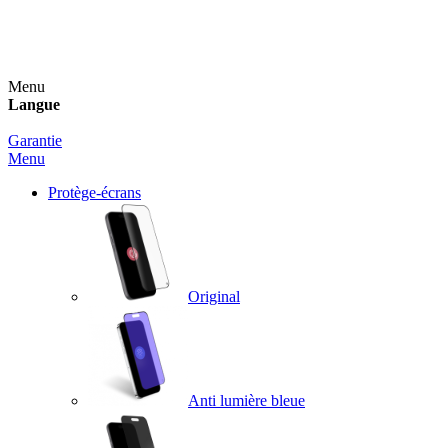
Un spray nettoyant OFFERT pour toute commande
supérieure à 60€ !
Menu
Langue
Garantie
Menu
Protège-écrans
Original
Anti lumière bleue