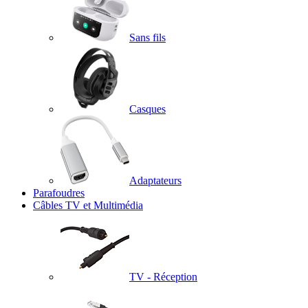
Sans fils
Casques
Adaptateurs
Parafoudres
Câbles TV et Multimédia
TV - Réception