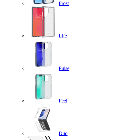
Frost
Life
Pulse
Feel
Duo