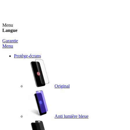
Un spray nettoyant OFFERT pour toute commande
supérieure à 60€ !
Menu
Langue
Garantie
Menu
Protège-écrans
Original
Anti lumière bleue