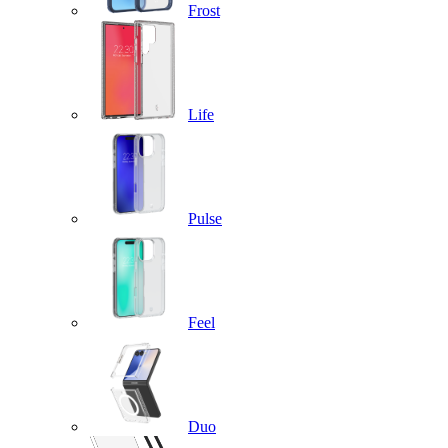
Frost
Life
Pulse
Feel
Duo