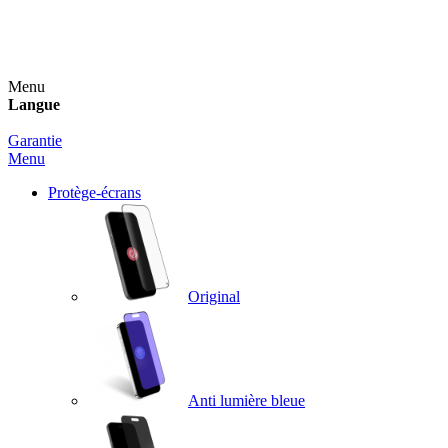
Un spray nettoyant OFFERT pour toute commande
supérieure à 60€ !
Menu
Langue
Garantie
Menu
Protège-écrans
Original
Anti lumière bleue