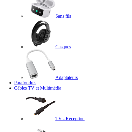
Sans fils
Casques
Adaptateurs
Parafoudres
Câbles TV et Multimédia
TV - Réception