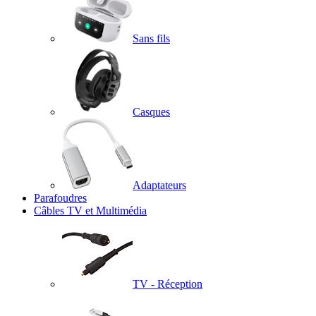
Sans fils
Casques
Adaptateurs
Parafoudres
Câbles TV et Multimédia
TV - Réception