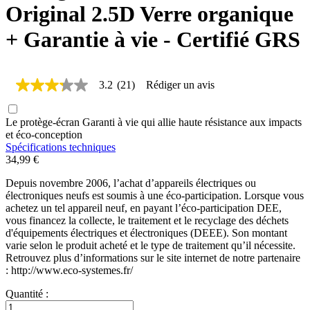
Original 2.5D Verre organique
+ Garantie à vie - Certifié GRS
3.2
(21)
Rédiger un avis
3.2
étoiles
sur
Le protège-écran Garanti à vie qui allie haute résistance aux impacts
5,
valeur
et éco-conception​
de
Spécifications techniques
la
34,99 €
note
moyenne.
Depuis novembre 2006, l’achat d’appareils électriques ou
Read
électroniques neufs est soumis à une éco-participation. Lorsque vous
21
achetez un tel appareil neuf, en payant l’éco-participation DEE,
Reviews.
vous financez la collecte, le traitement et le recyclage des déchets
Lien
d'équipements électriques et électroniques (DEEE). Son montant
sur
la
varie selon le produit acheté et le type de traitement qu’il nécessite.
même
Retrouvez plus d’informations sur le site internet de notre partenaire
page.
: http://www.eco-systemes.fr/
Quantité :