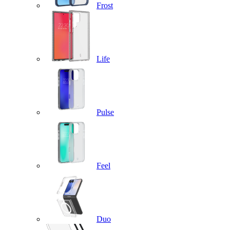
Frost
Life
Pulse
Feel
Duo