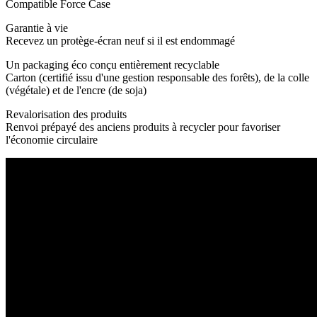
Compatible Force Case
Garantie à vie
Recevez un protège-écran neuf si il est endommagé
Un packaging éco conçu entièrement recyclable
Carton (certifié issu d'une gestion responsable des forêts), de la colle
(végétale) et de l'encre (de soja)
Revalorisation des produits
Renvoi prépayé des anciens produits à recycler pour favoriser
l'économie circulaire