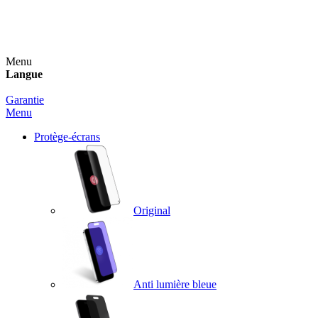
Un spray nettoyant OFFERT pour toute commande
supérieure à 60€ !
Menu
Langue
Garantie
Menu
Protège-écrans
Original
Anti lumière bleue