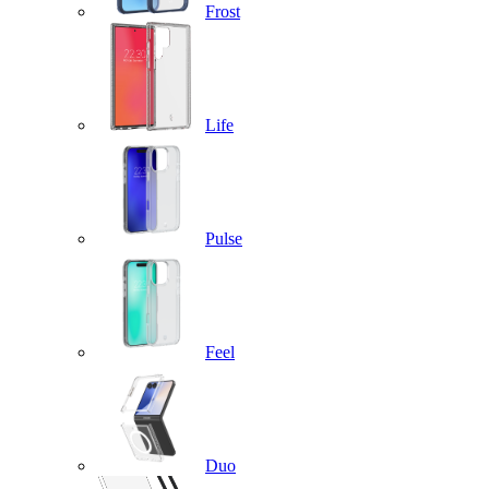
Frost
Life
Pulse
Feel
Duo