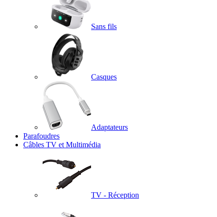
Sans fils
Casques
Adaptateurs
Parafoudres
Câbles TV et Multimédia
TV - Réception