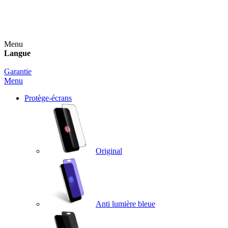
Un spray nettoyant OFFERT pour toute commande
supérieure à 60€ !
Menu
Langue
Garantie
Menu
Protège-écrans
Original
Anti lumière bleue