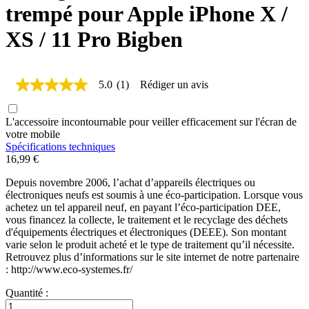
trempé pour Apple iPhone X /
XS / 11 Pro Bigben
5.0
(1)
Rédiger un avis
5.0
étoiles
sur
L'accessoire incontournable pour veiller efficacement sur l'écran de
5,
valeur
votre mobile
de
Spécifications techniques
la
16,99 €
note
moyenne.
Depuis novembre 2006, l’achat d’appareils électriques ou
Read
électroniques neufs est soumis à une éco-participation. Lorsque vous
a
achetez un tel appareil neuf, en payant l’éco-participation DEE,
Review.
vous financez la collecte, le traitement et le recyclage des déchets
Lien
d'équipements électriques et électroniques (DEEE). Son montant
sur
la
varie selon le produit acheté et le type de traitement qu’il nécessite.
même
Retrouvez plus d’informations sur le site internet de notre partenaire
page.
: http://www.eco-systemes.fr/
Quantité :