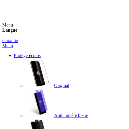
Un spray nettoyant OFFERT pour toute commande
supérieure à 60€ !
Menu
Langue
Garantie
Menu
Protège-écrans
Original
Anti lumière bleue