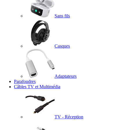
Sans fils
Casques
Adaptateurs
Parafoudres
Câbles TV et Multimédia
TV - Réception