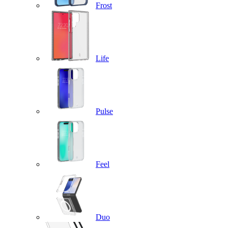
Frost
Life
Pulse
Feel
Duo