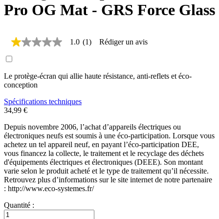
Pro OG Mat - GRS Force Glass
1.0
(1)
Rédiger un avis
1.0
étoiles
sur
5,
Le protège-écran qui allie haute résistance, anti-reflets et éco-
valeur
de
conception​
la
note
Spécifications techniques
moyenne.
34,99 €
Read
a
Depuis novembre 2006, l’achat d’appareils électriques ou
Review.
électroniques neufs est soumis à une éco-participation. Lorsque vous
Lien
achetez un tel appareil neuf, en payant l’éco-participation DEE,
sur
vous financez la collecte, le traitement et le recyclage des déchets
la
d'équipements électriques et électroniques (DEEE). Son montant
même
page.
varie selon le produit acheté et le type de traitement qu’il nécessite.
Retrouvez plus d’informations sur le site internet de notre partenaire
: http://www.eco-systemes.fr/
Quantité :