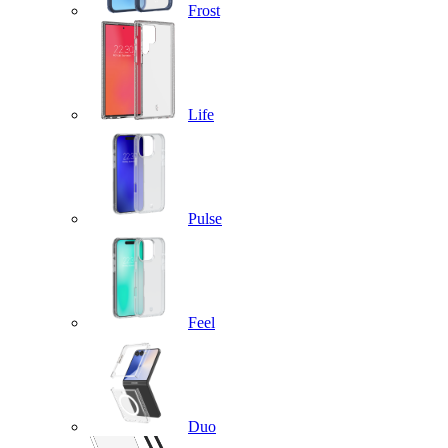
Frost
Life
Pulse
Feel
Duo