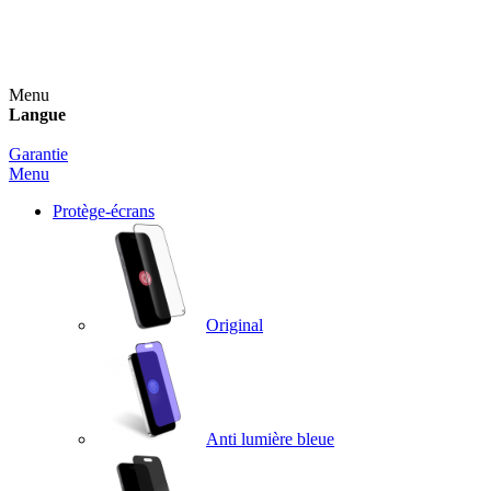
Un spray nettoyant OFFERT pour toute commande
supérieure à 60€ !
Menu
Langue
Garantie
Menu
Protège-écrans
Original
Anti lumière bleue