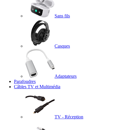
Sans fils
Casques
Adaptateurs
Parafoudres
Câbles TV et Multimédia
TV - Réception