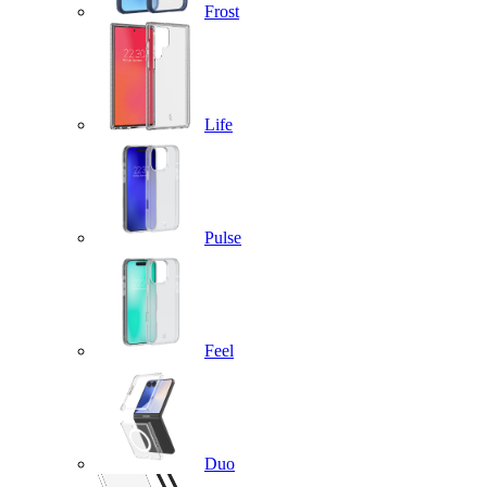
Frost
Life
Pulse
Feel
Duo