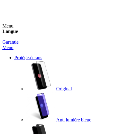
Un spray nettoyant OFFERT pour toute commande
supérieure à 60€ !
Menu
Langue
Garantie
Menu
Protège-écrans
Original
Anti lumière bleue