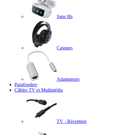
Sans fils
Casques
Adaptateurs
Parafoudres
Câbles TV et Multimédia
TV - Réception