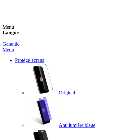
Un spray nettoyant OFFERT pour toute commande
supérieure à 60€ !
Menu
Langue
Garantie
Menu
Protège-écrans
Original
Anti lumière bleue