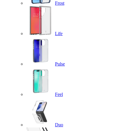
Frost
Life
Pulse
Feel
Duo