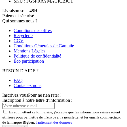
SKU
:
FGSPRAYMAGICBJO1
Livraison sous 48H
Paiement sécurisé
Qui sommes nous ?
Conditions des offres
Recyclerie
CGV
Conditions Générales de Garantie
Mentions Légales
Politique de confidentialité
Éco participation
BESOIN D'AIDE ?
FAQ
Contactez-nous
Inscrivez vous
Pour ne rien rater !
Inscription à notre lettre d’information :
En soumettant ce formulaire, j'accepte que les informations saisies soient
utilisées pour permettre de m'envoyer la newsletter et les emails commerciaux
de la marque Bigben.
Traitement des données