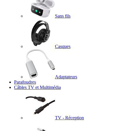
Sans fils
Casques
Adaptateurs
Parafoudres
Câbles TV et Multimédia
TV - Réception