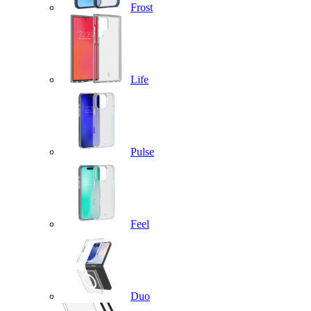
Frost
Life
Pulse
Feel
Duo