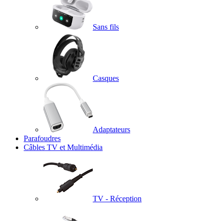
Sans fils
Casques
Adaptateurs
Parafoudres
Câbles TV et Multimédia
TV - Réception