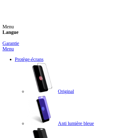
Un spray nettoyant OFFERT pour toute commande
supérieure à 60€ !
Menu
Langue
Garantie
Menu
Protège-écrans
Original
Anti lumière bleue