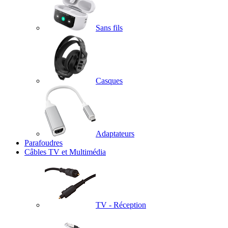
Sans fils
Casques
Adaptateurs
Parafoudres
Câbles TV et Multimédia
TV - Réception