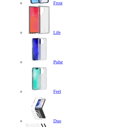
Frost
Life
Pulse
Feel
Duo