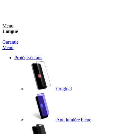
Un spray nettoyant OFFERT pour toute commande
supérieure à 60€ !
Menu
Langue
Garantie
Menu
Protège-écrans
Original
Anti lumière bleue