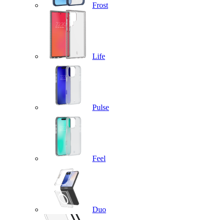
Frost
Life
Pulse
Feel
Duo