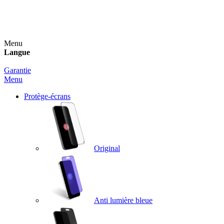
Un spray nettoyant OFFERT pour toute commande
supérieure à 60€ !
Menu
Langue
Garantie
Menu
Protège-écrans
Original
Anti lumière bleue