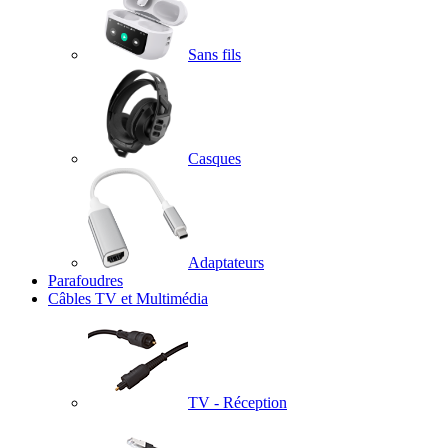
Sans fils
Casques
Adaptateurs
Parafoudres
Câbles TV et Multimédia
TV - Réception