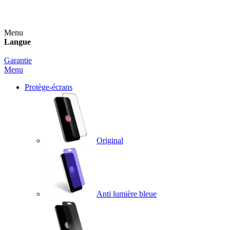
Un spray nettoyant OFFERT pour toute commande sup
Menu
Langue
Garantie
Menu
Protège-écrans
Original
Anti lumière bleue