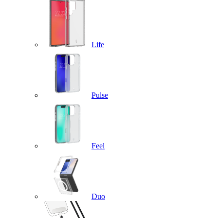
Life
Pulse
Feel
Duo