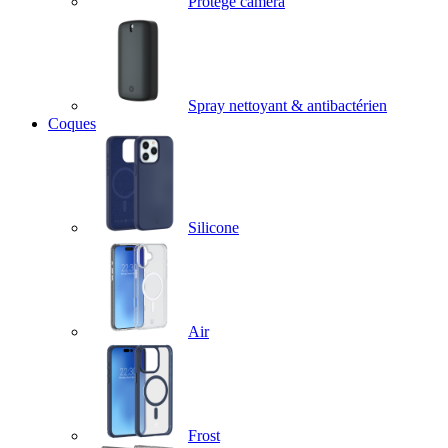
Protège caméra
Spray nettoyant & antibactérien
Coques
Silicone
Air
Frost