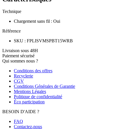
Technique
Chargement sans fil
:
Oui
Référence
SKU
:
FPLISVMSPBT15WRB
Livraison sous 48H
Paiement sécurisé
Qui sommes nous ?
Conditions des offres
Recyclerie
CGV
Conditions Générales de Garantie
Mentions Légales
Politique de confidentialité
Éco participation
BESOIN D'AIDE ?
FAQ
Contactez-nous