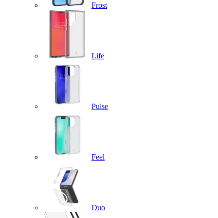
Frost
Life
Pulse
Feel
Duo