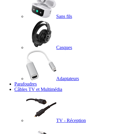
Sans fils
Casques
Adaptateurs
Parafoudres
Câbles TV et Multimédia
TV - Réception