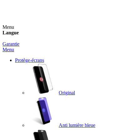
Un spray nettoyant OFFERT pour toute commande
supérieure à 60€ !
Menu
Langue
Garantie
Menu
Protège-écrans
Original
Anti lumière bleue