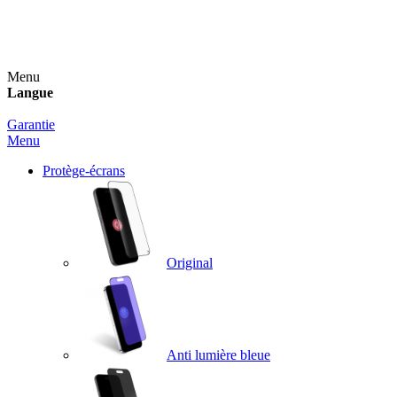
Un spray nettoyant OFFERT pour toute commande
supérieure à 60€ !
Menu
Langue
Garantie
Menu
Protège-écrans
Original
Anti lumière bleue