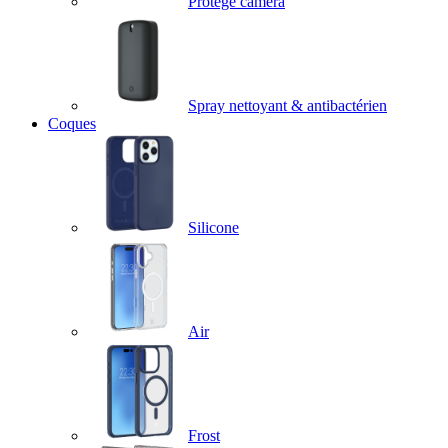
Protège caméra
Spray nettoyant & antibactérien
Coques
Silicone
Air
Frost