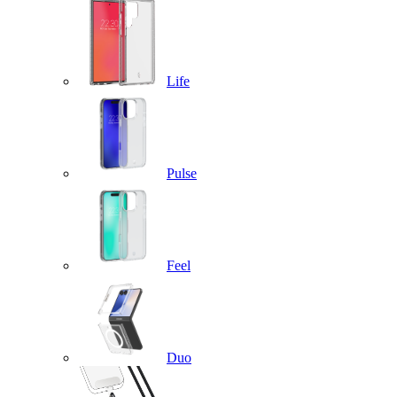
Life
Pulse
Feel
Duo