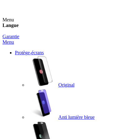
Un spray nettoyant OFFERT pour toute commande sup
Menu
Langue
Garantie
Menu
Protège-écrans
Original
Anti lumière bleue