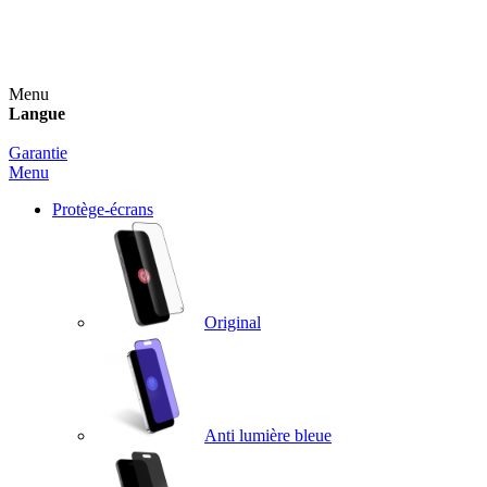
Un spray nettoyant OFFERT pour toute commande
supérieure à 60€ !
Menu
Langue
Garantie
Menu
Protège-écrans
Original
Anti lumière bleue