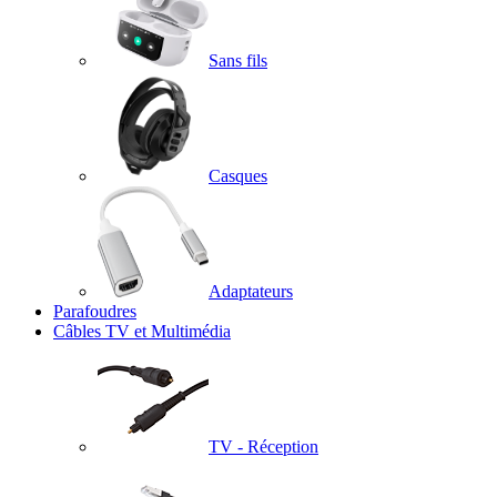
Sans fils
Casques
Adaptateurs
Parafoudres
Câbles TV et Multimédia
TV - Réception