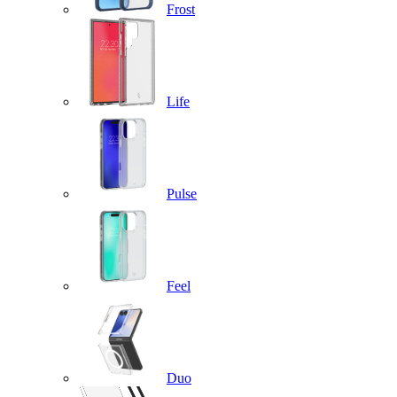
Frost
Life
Pulse
Feel
Duo