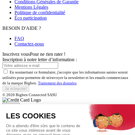
Conditions Générales de Garantie
Mentions Légales
Politique de confidentialité
Éco participation
BESOIN D'AIDE ?
FAQ
Contactez-nous
Inscrivez vous
Pour ne rien rater !
Inscription à notre lettre d’information :
En soumettant ce formulaire, j'accepte que les informations saisies soient
utilisées pour permettre de m'envoyer la newsletter et les emails commerciaux
de la marque Bigben.
Traitement des données
Je m'inscris!
© 2026 Bigben Connected SASU
Fermer
Inscrivez-vous et bénéficiez de
nos offres exclusives