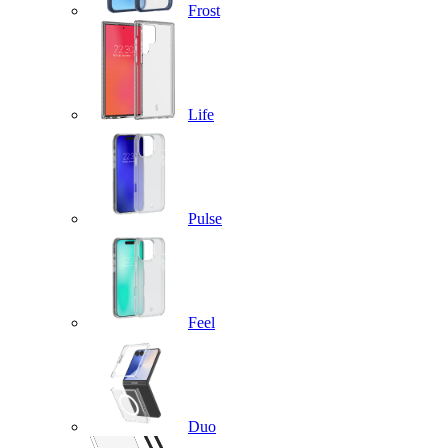
Frost
Life
Pulse
Feel
Duo