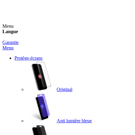
Un spray nettoyant OFFERT pour toute commande
supérieure à 60€ !
Menu
Langue
Garantie
Menu
Protège-écrans
Original
Anti lumière bleue