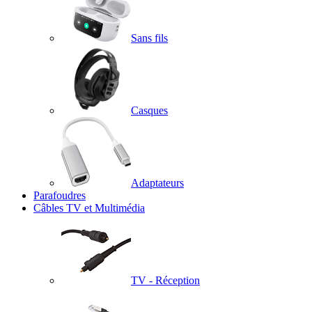
Sans fils
Casques
Adaptateurs
Parafoudres
Câbles TV et Multimédia
TV - Réception