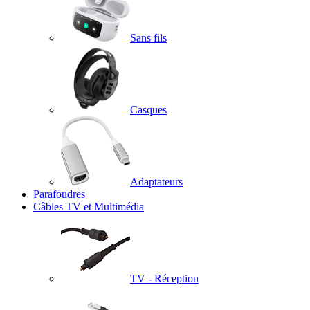
Sans fils
Casques
Adaptateurs
Parafoudres
Câbles TV et Multimédia
TV - Réception