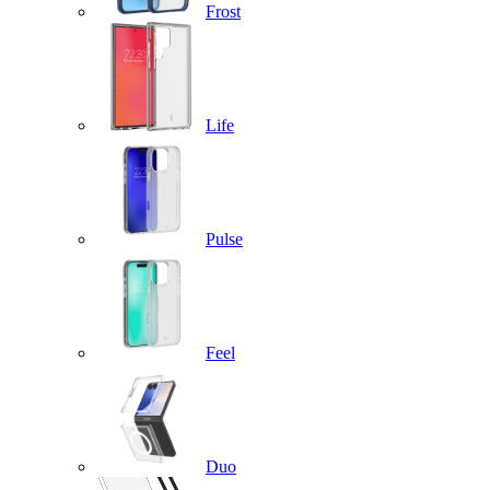
Frost
Life
Pulse
Feel
Duo