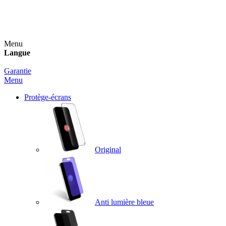
Un spray nettoyant OFFERT pour toute commande
supérieure à 60€ !
Menu
Langue
Garantie
Menu
Protège-écrans
Original
Anti lumière bleue