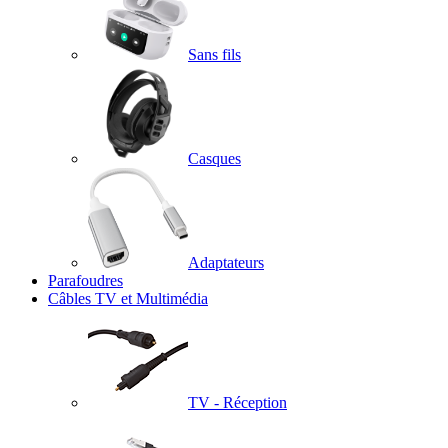
Sans fils
Casques
Adaptateurs
Parafoudres
Câbles TV et Multimédia
TV - Réception