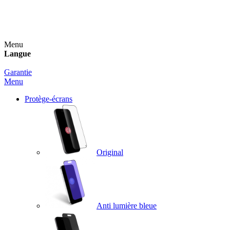
Un spray nettoyant OFFERT pour toute commande
supérieure à 60€ !
Menu
Langue
Garantie
Menu
Protège-écrans
Original
Anti lumière bleue