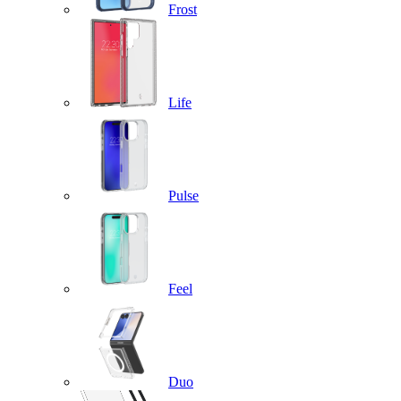
Frost
Life
Pulse
Feel
Duo