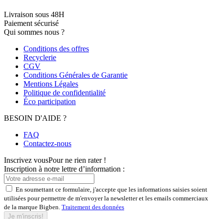
Livraison sous 48H
Paiement sécurisé
Qui sommes nous ?
Conditions des offres
Recyclerie
CGV
Conditions Générales de Garantie
Mentions Légales
Politique de confidentialité
Éco participation
BESOIN D'AIDE ?
FAQ
Contactez-nous
Inscrivez vous
Pour ne rien rater !
Inscription à notre lettre d’information :
En soumettant ce formulaire, j'accepte que les informations saisies soient
utilisées pour permettre de m'envoyer la newsletter et les emails commerciaux
de la marque Bigben.
Traitement des données
Je m'inscris!