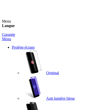
Un spray nettoyant OFFERT pour toute commande
supérieure à 60€ !
Menu
Langue
Garantie
Menu
Protège-écrans
Original
Anti lumière bleue