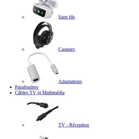
Sans fils
Casques
Adaptateurs
Parafoudres
Câbles TV et Multimédia
TV - Réception