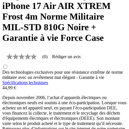
iPhone 17 Air AIR XTREM
Frost 4m Norme Militaire
MIL-STD 810G Noire +
Garantie à vie Force Case
(0)
Rédiger un avis
Aucune
valeur
de
Des technologies exclusives pour une résistance extrême de norme
notation
Lien
militaire avec un revêtement mat élégant - Garantie à vie
sur
Spécifications techniques
la
44,99 €
même
page.
Depuis novembre 2006, l’achat d’appareils électriques ou
électroniques neufs est soumis à une éco-participation. Lorsque vous
achetez un tel appareil neuf, en payant l’éco-participation DEE,
vous financez la collecte, le traitement et le recyclage des déchets
d'équipements électriques et électroniques (DEEE). Son montant
varie selon le produit acheté et le type de traitement qu’il nécessite.
Retrouvez plus d’informations sur le site internet de notre partenaire