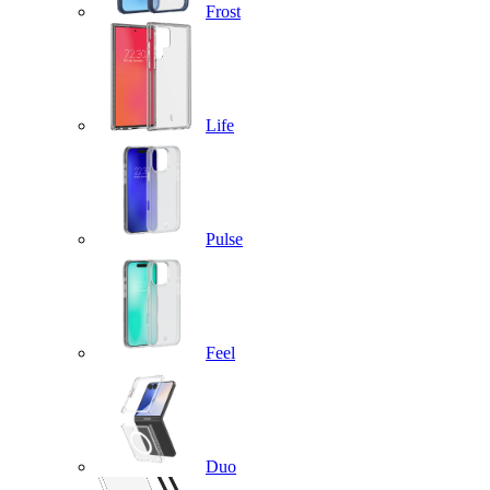
Frost
Life
Pulse
Feel
Duo