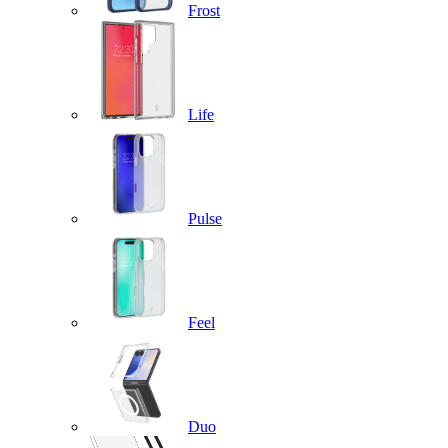
Frost
Life
Pulse
Feel
Duo