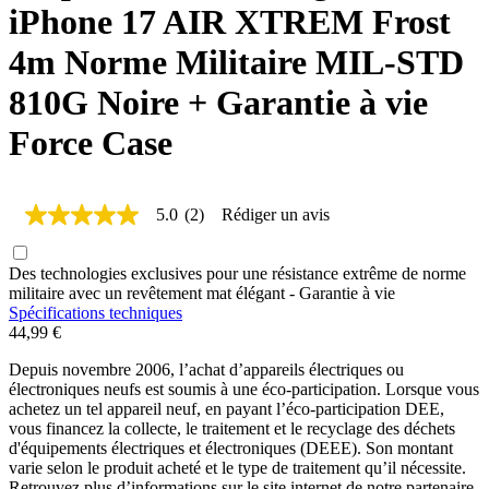
iPhone 17 AIR XTREM Frost
4m Norme Militaire MIL-STD
810G Noire + Garantie à vie
Force Case
5.0
(2)
Rédiger un avis
5.0
étoiles
sur
Des technologies exclusives pour une résistance extrême de norme
5,
valeur
militaire avec un revêtement mat élégant - Garantie à vie
de
Spécifications techniques
la
44,99 €
note
moyenne.
Depuis novembre 2006, l’achat d’appareils électriques ou
Read
électroniques neufs est soumis à une éco-participation. Lorsque vous
2
achetez un tel appareil neuf, en payant l’éco-participation DEE,
Reviews.
vous financez la collecte, le traitement et le recyclage des déchets
Lien
d'équipements électriques et électroniques (DEEE). Son montant
sur
la
varie selon le produit acheté et le type de traitement qu’il nécessite.
même
Retrouvez plus d’informations sur le site internet de notre partenaire