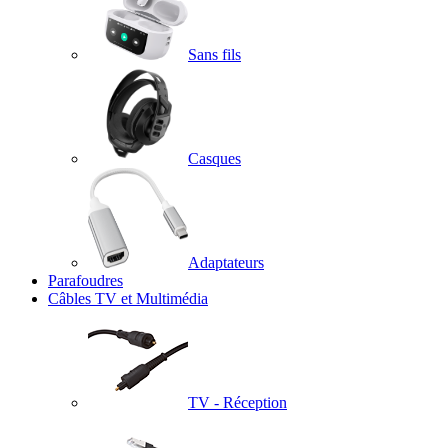
Sans fils
Casques
Adaptateurs
Parafoudres
Câbles TV et Multimédia
TV - Réception