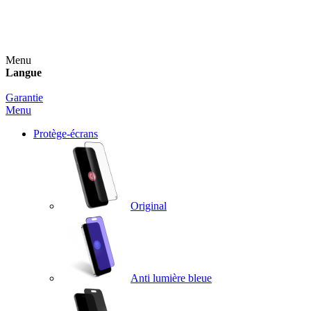
Un spray nettoyant OFFERT pour toute commande
supérieure à 60€ !
Menu
Langue
Garantie
Menu
Protège-écrans
Original
Anti lumière bleue