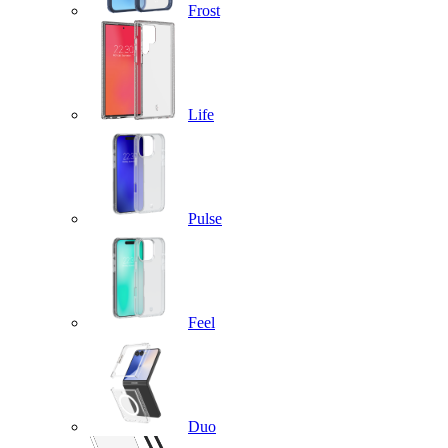
Frost
Life
Pulse
Feel
Duo