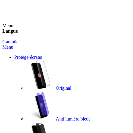
Un spray nettoyant OFFERT pour toute commande
supérieure à 60€ !
Menu
Langue
Garantie
Menu
Protège-écrans
Original
Anti lumière bleue