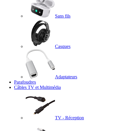
Sans fils
Casques
Adaptateurs
Parafoudres
Câbles TV et Multimédia
TV - Réception