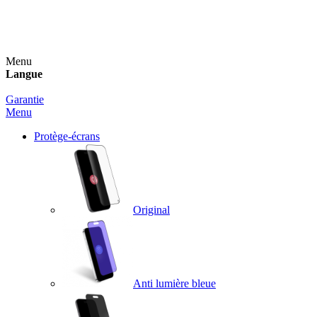
Un spray nettoyant OFFERT pour toute commande
supérieure à 60€ !
Menu
Langue
Garantie
Menu
Protège-écrans
Original
Anti lumière bleue