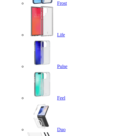
Frost
Life
Pulse
Feel
Duo