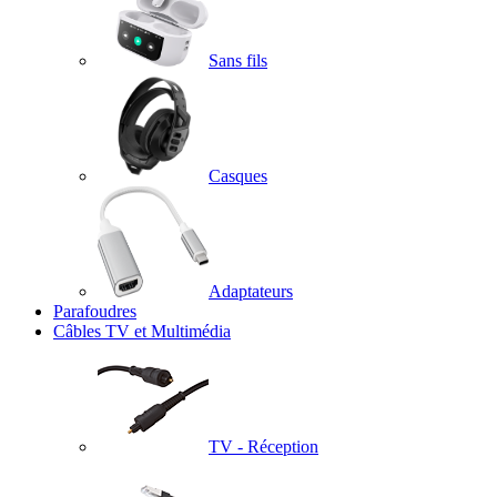
Sans fils
Casques
Adaptateurs
Parafoudres
Câbles TV et Multimédia
TV - Réception