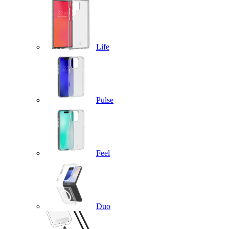
Life
Pulse
Feel
Duo