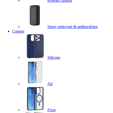
Protège caméra
Spray nettoyant & antibactérien
Coques
Silicone
Air
Frost