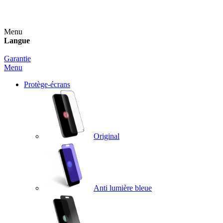
Un spray nettoyant OFFERT pour toute commande sup
Menu
Langue
Garantie
Menu
Protège-écrans
Original
Anti lumière bleue