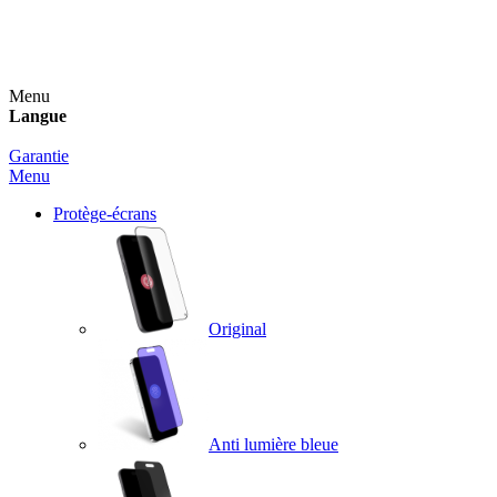
Un spray nettoyant OFFERT pour toute commande
supérieure à 60€ !
Menu
Langue
Garantie
Menu
Protège-écrans
Original
Anti lumière bleue