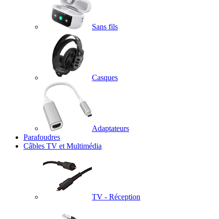
Sans fils
Casques
Adaptateurs
Parafoudres
Câbles TV et Multimédia
TV - Réception