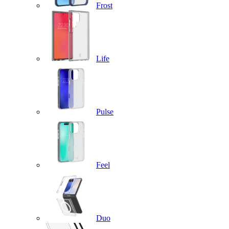
Frost
Life
Pulse
Feel
Duo