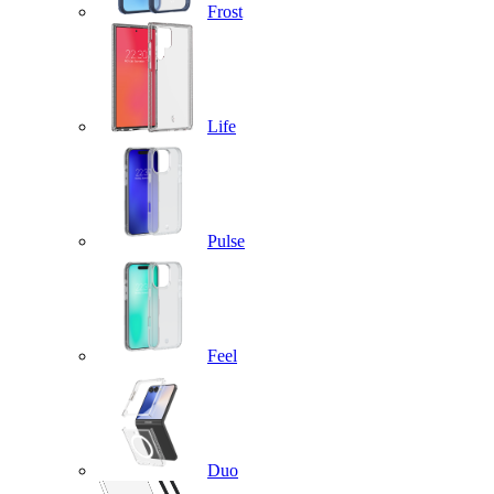
Frost
Life
Pulse
Feel
Duo