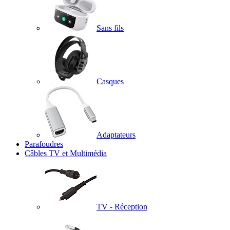
Sans fils
Casques
Adaptateurs
Parafoudres
Câbles TV et Multimédia
TV - Réception