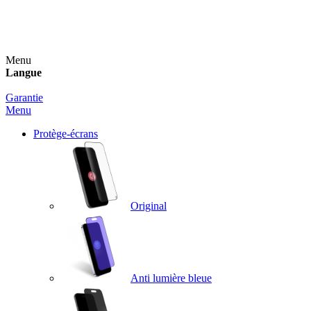
Un spray nettoyant OFFERT pour toute commande
supérieure à 60€ !
Menu
Langue
Garantie
Menu
Protège-écrans
Original
Anti lumière bleue