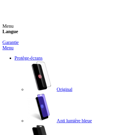
Un spray nettoyant OFFERT pour toute commande
supérieure à 60€ !
Menu
Langue
Garantie
Menu
Protège-écrans
Original
Anti lumière bleue