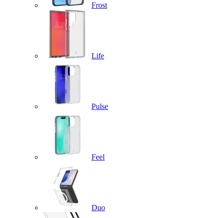
Frost
Life
Pulse
Feel
Duo