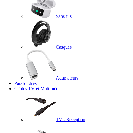
Sans fils
Casques
Adaptateurs
Parafoudres
Câbles TV et Multimédia
TV - Réception