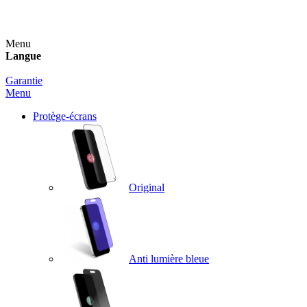
Un spray nettoyant OFFERT pour toute commande sup
Menu
Langue
Garantie
Menu
Protège-écrans
Original
Anti lumière bleue