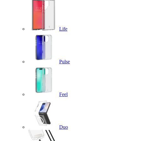
Life
Pulse
Feel
Duo