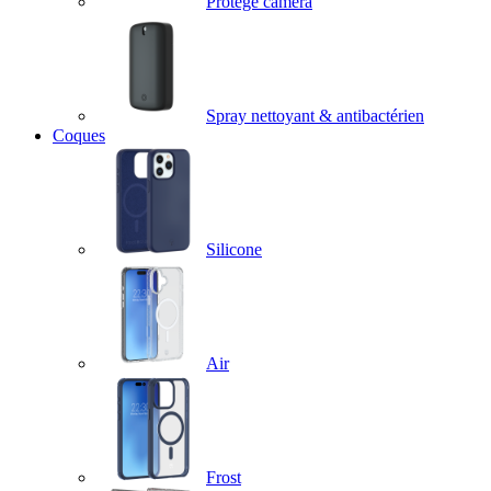
Protège caméra
Spray nettoyant & antibactérien
Coques
Silicone
Air
Frost