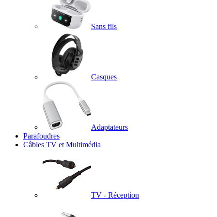
Sans fils
Casques
Adaptateurs
Parafoudres
Câbles TV et Multimédia
TV - Réception