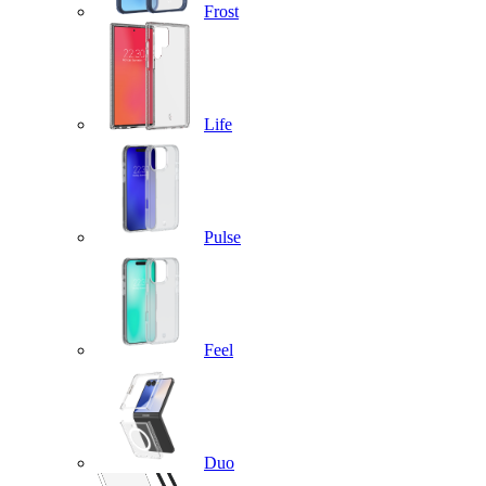
Frost
Life
Pulse
Feel
Duo