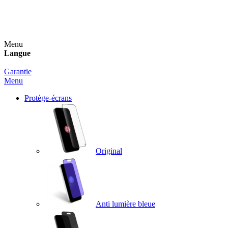
Un spray nettoyant OFFERT pour toute commande
supérieure à 60€ !
Menu
Langue
Garantie
Menu
Protège-écrans
Original
Anti lumière bleue