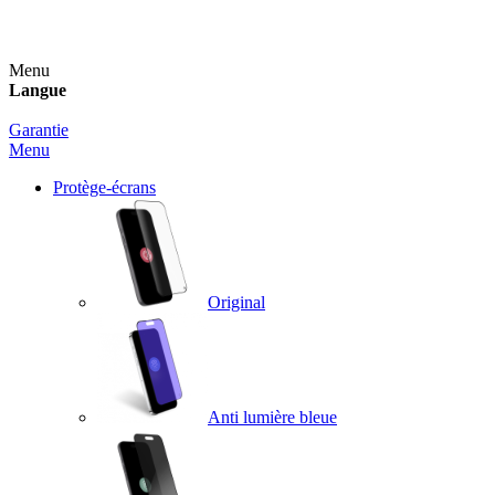
Un spray nettoyant OFFERT pour toute commande sup
Menu
Langue
Garantie
Menu
Protège-écrans
Original
Anti lumière bleue