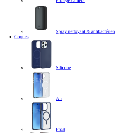
Protège caméra
Spray nettoyant & antibactérien
Coques
Silicone
Air
Frost