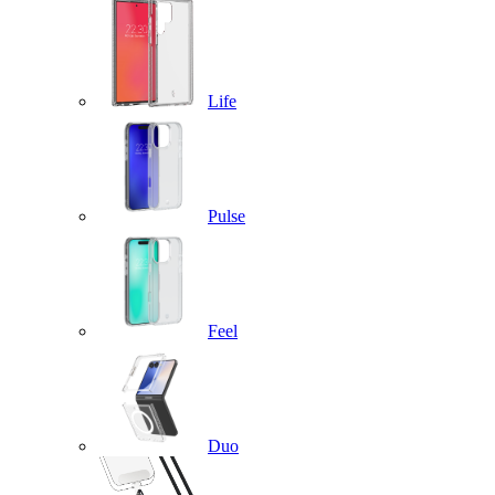
Life
Pulse
Feel
Duo