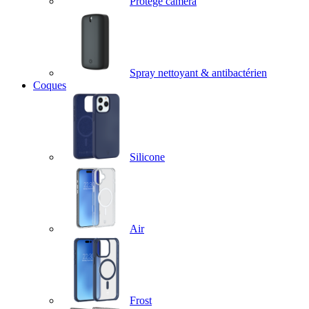
Protège caméra
Spray nettoyant & antibactérien
Coques
Silicone
Air
Frost