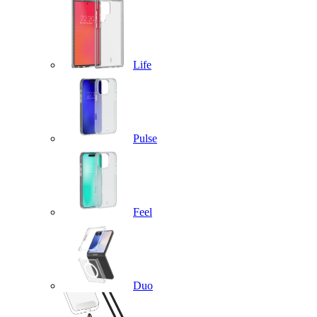
Life
Pulse
Feel
Duo