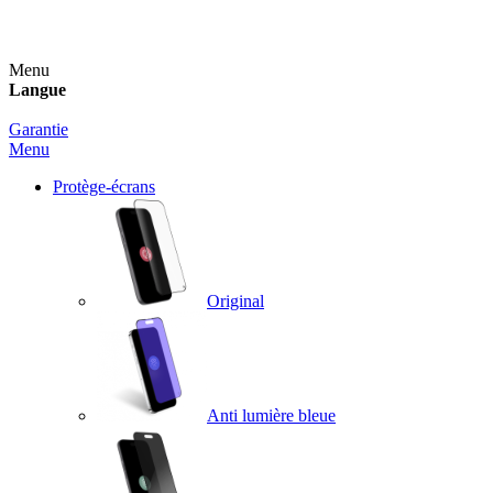
Un spray nettoyant OFFERT pour toute commande sup
Menu
Langue
Garantie
Menu
Protège-écrans
Original
Anti lumière bleue