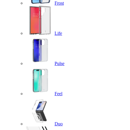
Frost
Life
Pulse
Feel
Duo