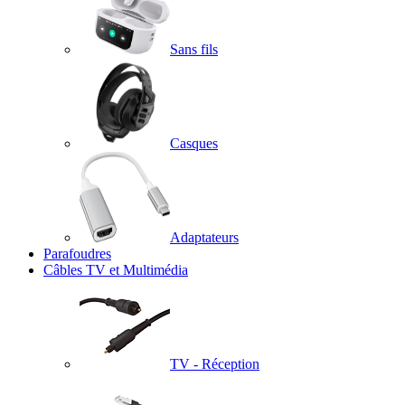
Sans fils
Casques
Adaptateurs
Parafoudres
Câbles TV et Multimédia
TV - Réception