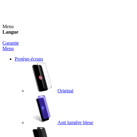
Un spray nettoyant OFFERT pour toute commande
supérieure à 60€ !
Menu
Langue
Garantie
Menu
Protège-écrans
Original
Anti lumière bleue