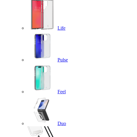
Life
Pulse
Feel
Duo