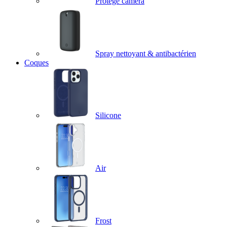
Protège caméra
Spray nettoyant & antibactérien
Coques
Silicone
Air
Frost