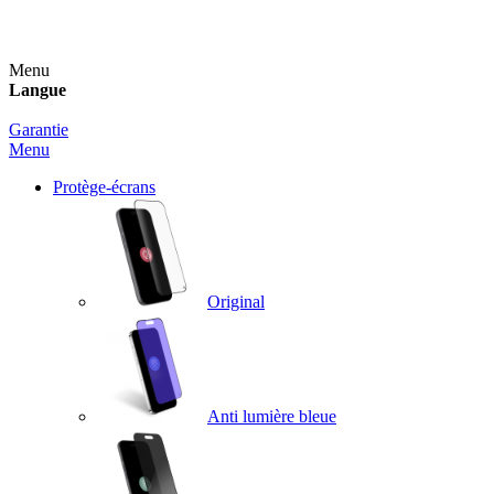
Un spray nettoyant OFFERT pour toute commande sup
Menu
Langue
Garantie
Menu
Protège-écrans
Original
Anti lumière bleue