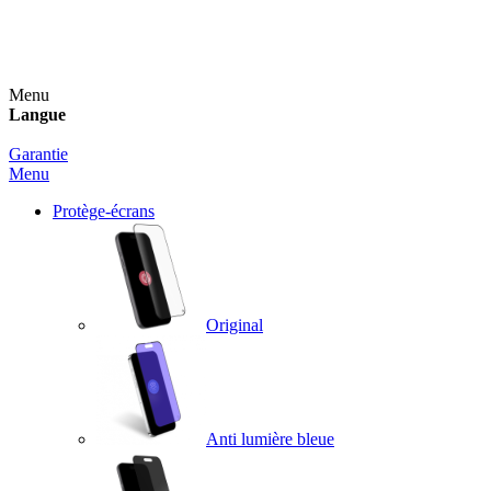
Un spray nettoyant OFFERT pour toute commande
supérieure à 60€ !
Menu
Langue
Garantie
Menu
Protège-écrans
Original
Anti lumière bleue