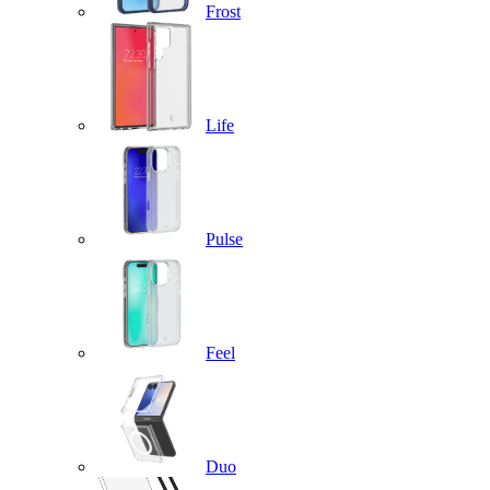
Frost
Life
Pulse
Feel
Duo