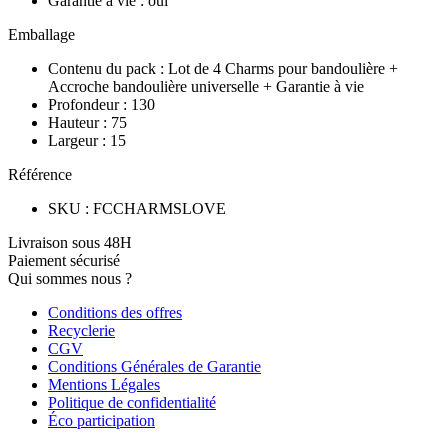
Garantie à vie
:
oui
Emballage
Contenu du pack
:
Lot de 4 Charms pour bandoulière +
Accroche bandoulière universelle + Garantie à vie
Profondeur
:
130
Hauteur
:
75
Largeur
:
15
Référence
SKU
:
FCCHARMSLOVE
Livraison sous 48H
Paiement sécurisé
Qui sommes nous ?
Conditions des offres
Recyclerie
CGV
Conditions Générales de Garantie
Mentions Légales
Politique de confidentialité
Éco participation