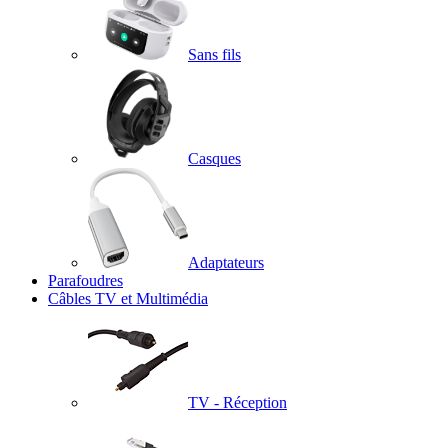
Sans fils
Casques
Adaptateurs
Parafoudres
Câbles TV et Multimédia
TV - Réception