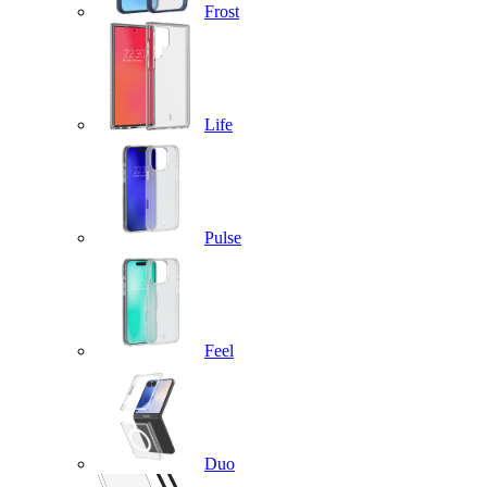
Frost
Life
Pulse
Feel
Duo