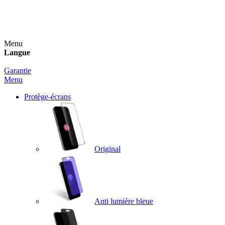
Un spray nettoyant OFFERT pour toute commande
supérieure à 60€ !
Menu
Langue
Garantie
Menu
Protège-écrans
Original
Anti lumière bleue