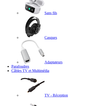
Sans fils
Casques
Adaptateurs
Parafoudres
Câbles TV et Multimédia
TV - Réception